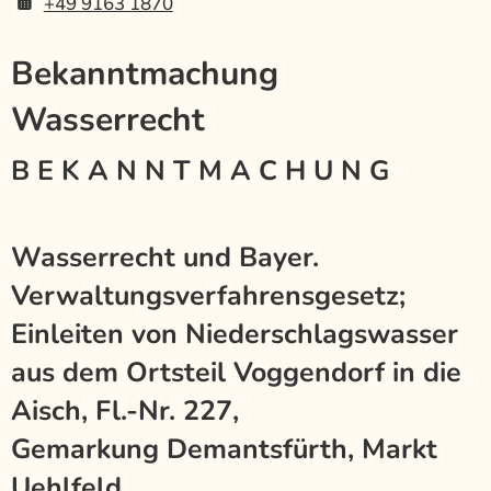
+49 9163 1870
Bekanntmachung
Wasserrecht
B E K A N N T M A C H U N G
Wasserrecht und Bayer.
Verwaltungsverfahrensgesetz;
Einleiten von Niederschlagswasser
aus dem Ortsteil Voggendorf in die
Aisch, Fl.-Nr. 227,
Gemarkung Demantsfürth, Markt
Uehlfeld