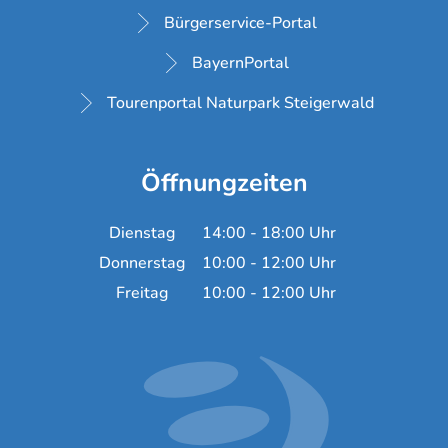
Bürgerservice-Portal
BayernPortal
Tourenportal Naturpark Steigerwald
Öffnungzeiten
Dienstag
14:00
-
18:00
Uhr
Von 14:00 bis 18:00 Uh
Donnerstag
10:00
-
12:00
Uhr
Von 10:00 bis 12:00 Uh
Freitag
10:00
-
12:00
Uhr
Von 10:00 bis 12:00 Uh