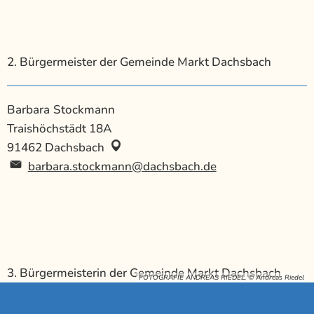
2. Bürgermeister der Gemeinde Markt Dachsbach
Barbara
Stockmann
Barbara Stockmann
Traishöchstädt 18A
91462
Dachsbach
barbara.stockmann@dachsbach.de
3. Bürgermeisterin der Gemeinde Markt Dachsbach
FOTOGRAFIE ANDREAS RIEDEL, © Andreas Riedel