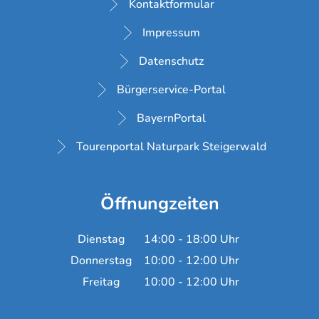
Kontaktformular
Impressum
Datenschutz
Bürgerservice-Portal
BayernPortal
Tourenportal Naturpark Steigerwald
Öffnungzeiten
Dienstag
14:00
-
18:00
Uhr
Von 14:00 bis 18:00 Uh
Donnerstag
10:00
-
12:00
Uhr
Von 10:00 bis 12:00 Uh
Freitag
10:00
-
12:00
Uhr
Von 10:00 bis 12:00 Uh