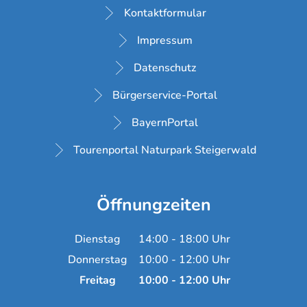
Kontaktformular
Impressum
Datenschutz
Bürgerservice-Portal
BayernPortal
Tourenportal Naturpark Steigerwald
Öffnungzeiten
Dienstag
14:00
-
18:00
Uhr
Von 14:00 bis 18:00 Uh
Donnerstag
10:00
-
12:00
Uhr
Von 10:00 bis 12:00 Uh
Freitag
10:00
-
12:00
Uhr
Von 10:00 bis 12:00 Uh